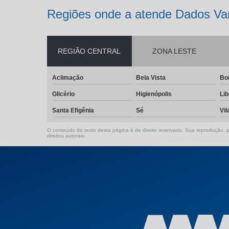
Regiões onde a atende Dados Var
REGIÃO CENTRAL
ZONA LESTE
Aclimação
Bela Vista
Bo
Glicério
Higienópolis
Li
Santa Efigênia
Sé
Vil
O conteúdo do texto desta página é de direito reservado. Sua reprodução, pa
direitos autorais
.