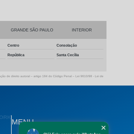
GRANDE SÃO PAULO
INTERIOR
Centro
Consolação
República
Santa Cecília
ação de direito autoral – artigo 184 do Código Penal –
Lei 9610/98 - Lei de
WORK
MENU