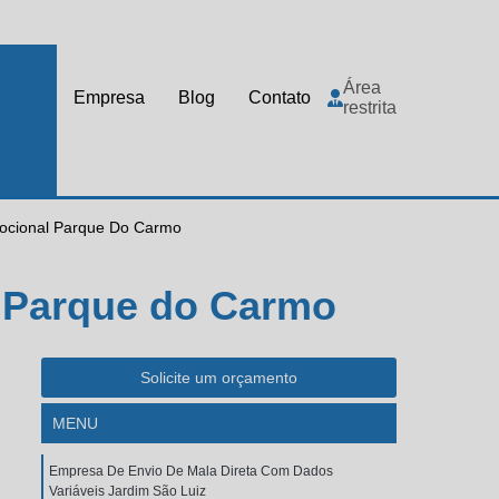
rites
Área
Empresa
Blog
Contato
restrita
tas
ocional Parque Do Carmo
l Parque do Carmo
Solicite um orçamento
MENU
Empresa De Envio De Mala Direta Com Dados
Variáveis Jardim São Luiz