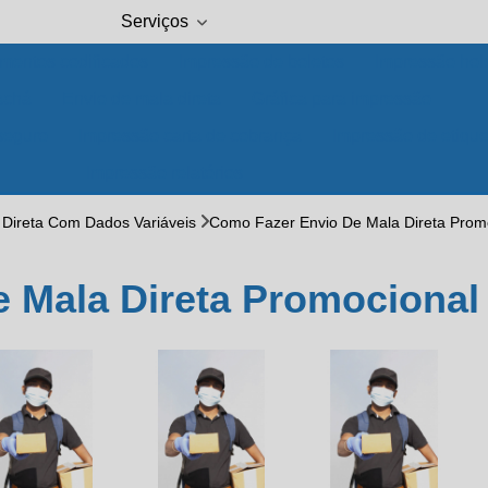
Serviços
mentos codificados
Impressão de boletos
Impressão hole
achá
Envio de mala direta
Gráfica para impressão
seguro
Impressão carta de cobrança
Impressão de etique
Impressão relatórios
 Direta Com Dados Variáveis
Como Fazer Envio De Mala Direta Prom
e Mala Direta Promociona