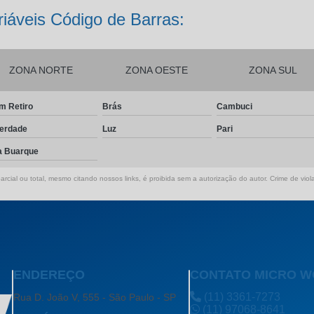
iáveis Código de Barras:
ZONA NORTE
ZONA OESTE
ZONA SUL
m Retiro
Brás
Cambuci
berdade
Luz
Pari
a Buarque
rcial ou total, mesmo citando nossos links, é proibida sem a autorização do autor. Crime de viol
ENDEREÇO
CONTATO MICRO 
(11) 3361-7273
Rua D. João V, 555 - São Paulo - SP
(11) 97068-8641