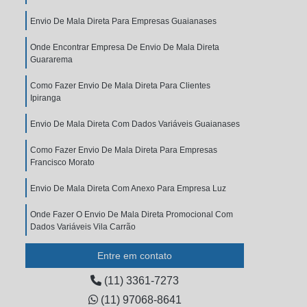
Envio De Mala Direta Para Empresas Guaianases
Onde Encontrar Empresa De Envio De Mala Direta
Guararema
Como Fazer Envio De Mala Direta Para Clientes
Ipiranga
Envio De Mala Direta Com Dados Variáveis Guaianases
Como Fazer Envio De Mala Direta Para Empresas
Francisco Morato
Envio De Mala Direta Com Anexo Para Empresa Luz
Onde Fazer O Envio De Mala Direta Promocional Com
Dados Variáveis Vila Carrão
Onde Fazer O Envio De Mala Direta Para Empresas
Entre em contato
Engenheiro Goulart
(11) 3361-7273
Envio De Mala Direta Com Dados Variáveis Saúde
(11) 97068-8641