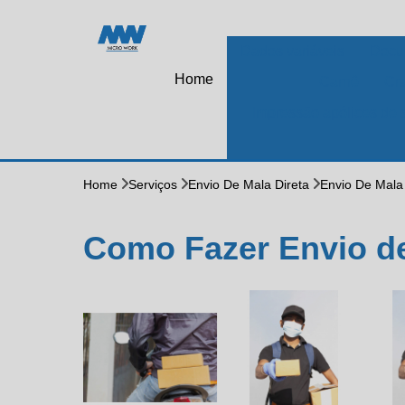
Dados variáveis
Docu
Home
Carnê
Cr
Impressão apólices de 
Home
Serviços
Envio De Mala Direta
Envio De Mala
Como Fazer Envio d