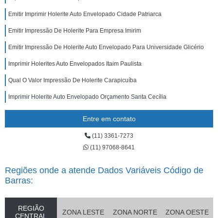
Emitir Imprimir Holerite Auto Envelopado Cidade Patriarca
Emitir Impressão De Holerite Para Empresa Imirim
Emitir Impressão De Holerite Auto Envelopado Para Universidade Glicério
Imprimir Holerites Auto Envelopados Itaim Paulista
Qual O Valor Impressão De Holerite Carapicuíba
Imprimir Holerite Auto Envelopado Orçamento Santa Cecília
Entre em contato
(11) 3361-7273
(11) 97068-8641
Regiões onde a atende Dados Variáveis Código de
Barras:
REGIÃO
ZONA LESTE
ZONA NORTE
ZONA OESTE
CENTRAL