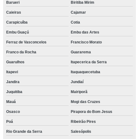
Barueri
Biritiba Mirim
Caieiras
Cajamar
Carapicuíba
Cotia
Embu Guaçú
Embu das Artes
Ferraz de Vasconcelos
Francisco Morato
Franco da Rocha
Guararema
Guarulhos
Itapecerica da Serra
Itapevi
Itaquaquecetuba
Jandira
Jundiaí
Juquitiba
Mairiporã
Mauá
Mogi das Cruzes
Osasco
Pirapora do Bom Jesus
Poá
Ribeirão Pires
Rio Grande da Serra
Salesópolis