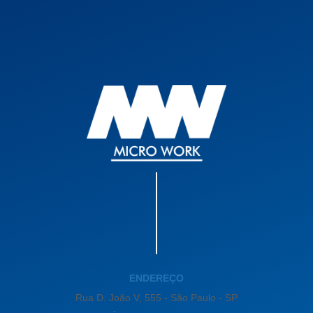
ENDEREÇO
Rua D. João V, 555 - São Paulo - SP