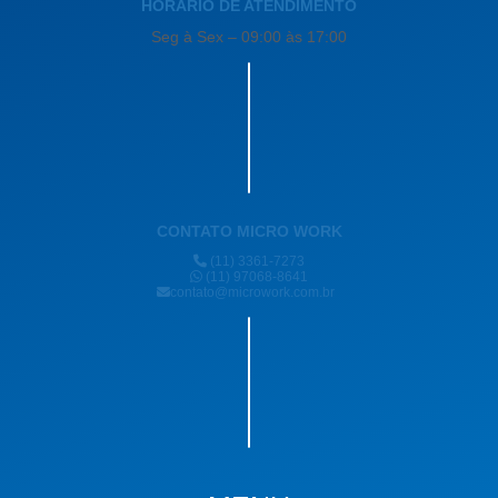
HORÁRIO DE ATENDIMENTO
Seg à Sex – 09:00 às 17:00
CONTATO MICRO WORK
(11) 3361-7273
(11) 97068-8641
contato@microwork.com.br