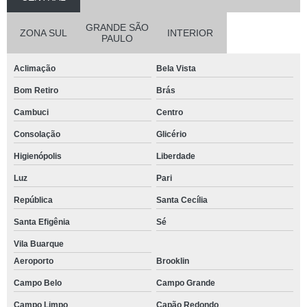
GRANDE SÃO
ZONA SUL
INTERIOR
PAULO
Aclimação
Bela Vista
Bom Retiro
Brás
Cambuci
Centro
Consolação
Glicério
Higienópolis
Liberdade
Luz
Pari
República
Santa Cecília
Santa Efigênia
Sé
Vila Buarque
Aeroporto
Brooklin
Campo Belo
Campo Grande
Campo Limpo
Capão Redondo