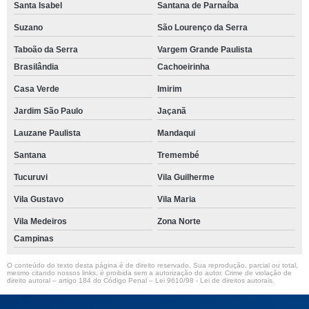
Santa Isabel
Santana de Parnaíba
Suzano
São Lourenço da Serra
Taboão da Serra
Vargem Grande Paulista
Brasilândia
Cachoeirinha
Casa Verde
Imirim
Jardim São Paulo
Jaçanã
Lauzane Paulista
Mandaqui
Santana
Tremembé
Tucuruvi
Vila Guilherme
Vila Gustavo
Vila Maria
Vila Medeiros
Zona Norte
Campinas
O conteúdo do texto desta página é de direito reservado. Sua reprodução, parcial ou total,
mesmo citando nossos links, é proibida sem a autorização do autor. Crime de violação de
direito autoral – artigo 184 do Código Penal –
Lei 9610/98 - Lei de direitos autorais
.