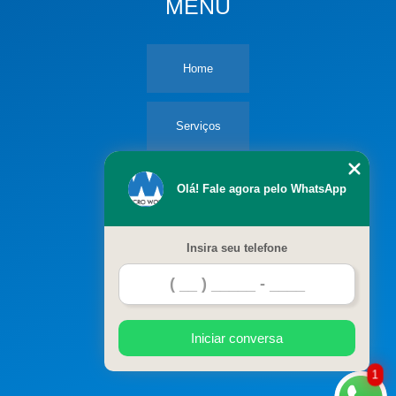
MENU
Home
Serviços
Empresa
Olá! Fale agora pelo WhatsApp
Blog
Insira seu telefone
Contato
Iniciar conversa
1