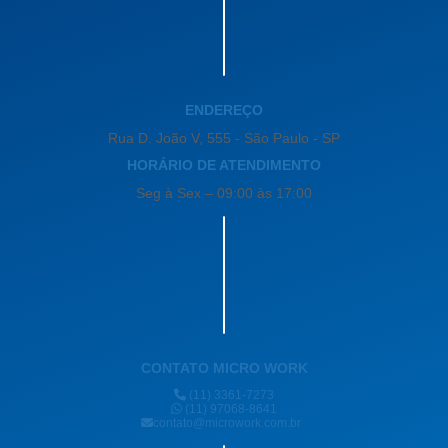
ENDEREÇO
Rua D. João V, 555 - São Paulo - SP
HORÁRIO DE ATENDIMENTO
Seg à Sex – 09:00 às 17:00
CONTATO MICRO WORK
(11) 3361-7273
(11) 97068-8641
contato@microwork.com.br