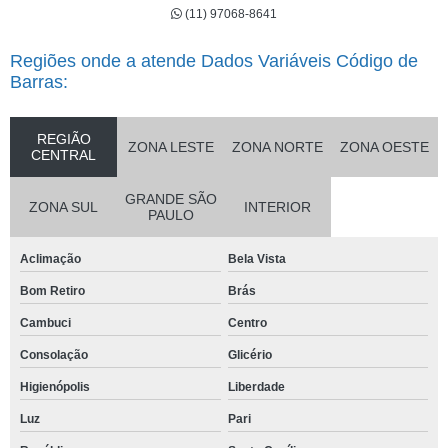
(11) 97068-8641
Regiões onde a atende Dados Variáveis Código de
Barras:
REGIÃO
ZONA LESTE
ZONA NORTE
ZONA OESTE
CENTRAL
GRANDE SÃO
ZONA SUL
INTERIOR
PAULO
Aclimação
Bela Vista
Bom Retiro
Brás
Cambuci
Centro
Consolação
Glicério
Higienópolis
Liberdade
Luz
Pari