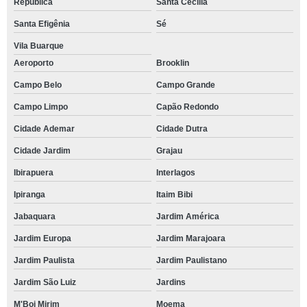
República
Santa Cecília
Santa Efigênia
Sé
Vila Buarque
Aeroporto
Brooklin
Campo Belo
Campo Grande
Campo Limpo
Capão Redondo
Cidade Ademar
Cidade Dutra
Cidade Jardim
Grajau
Ibirapuera
Interlagos
Ipiranga
Itaim Bibi
Jabaquara
Jardim América
Jardim Europa
Jardim Marajoara
Jardim Paulista
Jardim Paulistano
Jardim São Luiz
Jardins
M'Boi Mirim
Moema