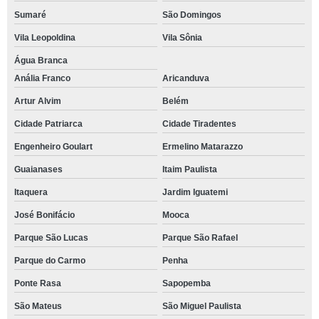
Sumaré
São Domingos
Vila Leopoldina
Vila Sônia
Água Branca
Anália Franco
Aricanduva
Artur Alvim
Belém
Cidade Patriarca
Cidade Tiradentes
Engenheiro Goulart
Ermelino Matarazzo
Guaianases
Itaim Paulista
Itaquera
Jardim Iguatemi
José Bonifácio
Mooca
Parque São Lucas
Parque São Rafael
Parque do Carmo
Penha
Ponte Rasa
Sapopemba
São Mateus
São Miguel Paulista