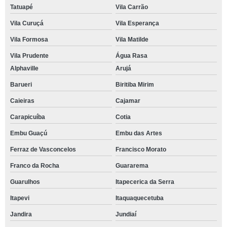
Tatuapé
Vila Carrão
Vila Curuçá
Vila Esperança
Vila Formosa
Vila Matilde
Vila Prudente
Água Rasa
Alphaville
Arujá
Barueri
Biritiba Mirim
Caieiras
Cajamar
Carapicuíba
Cotia
Embu Guaçú
Embu das Artes
Ferraz de Vasconcelos
Francisco Morato
Franco da Rocha
Guararema
Guarulhos
Itapecerica da Serra
Itapevi
Itaquaquecetuba
Jandira
Jundiaí