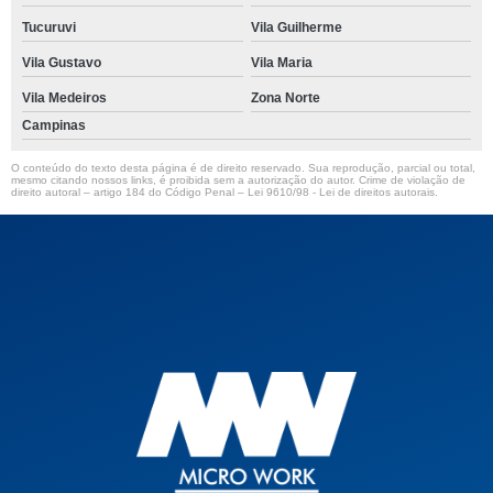
Tucuruvi
Vila Guilherme
Vila Gustavo
Vila Maria
Vila Medeiros
Zona Norte
Campinas
O conteúdo do texto desta página é de direito reservado. Sua reprodução, parcial ou total,
mesmo citando nossos links, é proibida sem a autorização do autor. Crime de violação de
direito autoral – artigo 184 do Código Penal –
Lei 9610/98 - Lei de direitos autorais
.