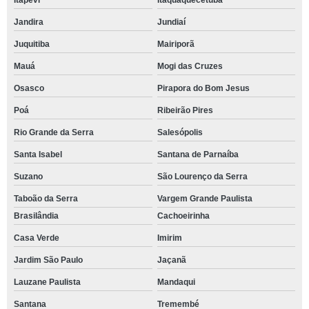
Itapevi
Itaquaquecetuba
Jandira
Jundiaí
Juquitiba
Mairiporã
Mauá
Mogi das Cruzes
Osasco
Pirapora do Bom Jesus
Poá
Ribeirão Pires
Rio Grande da Serra
Salesópolis
Santa Isabel
Santana de Parnaíba
Suzano
São Lourenço da Serra
Taboão da Serra
Vargem Grande Paulista
Brasilândia
Cachoeirinha
Casa Verde
Imirim
Jardim São Paulo
Jaçanã
Lauzane Paulista
Mandaqui
Santana
Tremembé