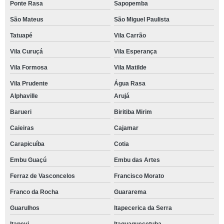
Ponte Rasa
Sapopemba
São Mateus
São Miguel Paulista
Tatuapé
Vila Carrão
Vila Curuçá
Vila Esperança
Vila Formosa
Vila Matilde
Vila Prudente
Água Rasa
Alphaville
Arujá
Barueri
Biritiba Mirim
Caieiras
Cajamar
Carapicuíba
Cotia
Embu Guaçú
Embu das Artes
Ferraz de Vasconcelos
Francisco Morato
Franco da Rocha
Guararema
Guarulhos
Itapecerica da Serra