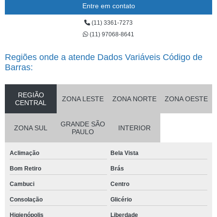
Entre em contato
(11) 3361-7273
(11) 97068-8641
Regiões onde a atende Dados Variáveis Código de
Barras:
REGIÃO
ZONA LESTE
ZONA NORTE
ZONA OESTE
CENTRAL
GRANDE SÃO
ZONA SUL
INTERIOR
PAULO
Aclimação
Bela Vista
Bom Retiro
Brás
Cambuci
Centro
Consolação
Glicério
Higienópolis
Liberdade