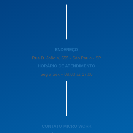
ENDEREÇO
Rua D. João V, 555 - São Paulo - SP
HORÁRIO DE ATENDIMENTO
Seg à Sex – 09:00 às 17:00
CONTATO MICRO WORK