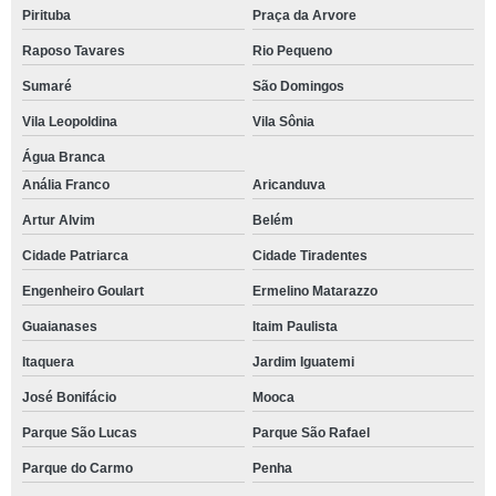
Pirituba
Praça da Arvore
Raposo Tavares
Rio Pequeno
Sumaré
São Domingos
Vila Leopoldina
Vila Sônia
Água Branca
Anália Franco
Aricanduva
Artur Alvim
Belém
Cidade Patriarca
Cidade Tiradentes
Engenheiro Goulart
Ermelino Matarazzo
Guaianases
Itaim Paulista
Itaquera
Jardim Iguatemi
José Bonifácio
Mooca
Parque São Lucas
Parque São Rafael
Parque do Carmo
Penha