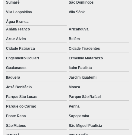
Sumaré
São Domingos
Vila Leopoldina
Vila Sônia
Água Branca
Anália Franco
Aricanduva
Artur Alvim
Belém
Cidade Patriarca
Cidade Tiradentes
Engenheiro Goulart
Ermelino Matarazzo
Guaianases
Itaim Paulista
Itaquera
Jardim Iguatemi
José Bonifácio
Mooca
Parque São Lucas
Parque São Rafael
Parque do Carmo
Penha
Ponte Rasa
Sapopemba
São Mateus
São Miguel Paulista