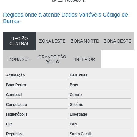
(11) 97068-8641
Regiões onde a atende Dados Variáveis Código de
Barras:
REGIÃO
ZONA LESTE
ZONA NORTE
ZONA OESTE
CENTRAL
GRANDE SÃO
ZONA SUL
INTERIOR
PAULO
Aclimação
Bela Vista
Bom Retiro
Brás
Cambuci
Centro
Consolação
Glicério
Higienópolis
Liberdade
Luz
Pari
República
Santa Cecília