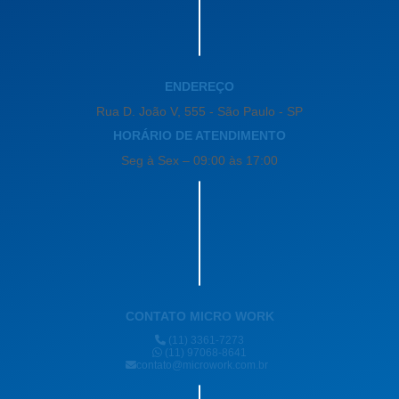
ENDEREÇO
Rua D. João V, 555 - São Paulo - SP
HORÁRIO DE ATENDIMENTO
Seg à Sex – 09:00 às 17:00
CONTATO MICRO WORK
(11) 3361-7273
(11) 97068-8641
contato@microwork.com.br