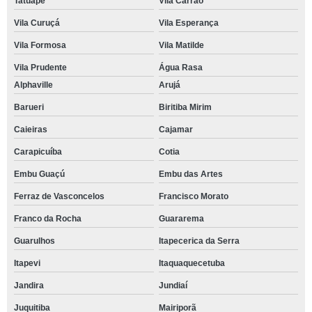
Tatuapé
Vila Carrão
Vila Curuçá
Vila Esperança
Vila Formosa
Vila Matilde
Vila Prudente
Água Rasa
Alphaville
Arujá
Barueri
Biritiba Mirim
Caieiras
Cajamar
Carapicuíba
Cotia
Embu Guaçú
Embu das Artes
Ferraz de Vasconcelos
Francisco Morato
Franco da Rocha
Guararema
Guarulhos
Itapecerica da Serra
Itapevi
Itaquaquecetuba
Jandira
Jundiaí
Juquitiba
Mairiporã