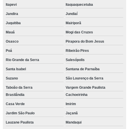
Itapevi
Itaquaquecetuba
Jandira
Jundiaí
Juquitiba
Mairiporã
Mauá
Mogi das Cruzes
Osasco
Pirapora do Bom Jesus
Poá
Ribeirão Pires
Rio Grande da Serra
Salesópolis
Santa Isabel
Santana de Parnaíba
Suzano
São Lourenço da Serra
Taboão da Serra
Vargem Grande Paulista
Brasilândia
Cachoeirinha
Casa Verde
Imirim
Jardim São Paulo
Jaçanã
Lauzane Paulista
Mandaqui