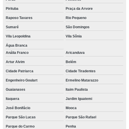
Pirituba
Praça da Arvore
Raposo Tavares
Rio Pequeno
Sumaré
São Domingos
Vila Leopoldina
Vila Sônia
Água Branca
Anália Franco
Aricanduva
Artur Alvim
Belém
Cidade Patriarca
Cidade Tiradentes
Engenheiro Goulart
Ermelino Matarazzo
Guaianases
Itaim Paulista
Itaquera
Jardim Iguatemi
José Bonifácio
Mooca
Parque São Lucas
Parque São Rafael
Parque do Carmo
Penha