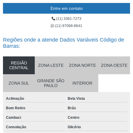
Entre em contato
(11) 3361-7273
(11) 97068-8641
Regiões onde a atende Dados Variáveis Código de
Barras:
REGIÃO
ZONA LESTE
ZONA NORTE
ZONA OESTE
CENTRAL
GRANDE SÃO
ZONA SUL
INTERIOR
PAULO
Aclimação
Bela Vista
Bom Retiro
Brás
Cambuci
Centro
Consolação
Glicério