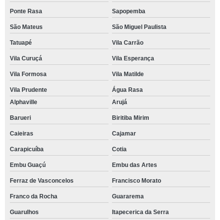
Ponte Rasa
Sapopemba
São Mateus
São Miguel Paulista
Tatuapé
Vila Carrão
Vila Curuçá
Vila Esperança
Vila Formosa
Vila Matilde
Vila Prudente
Água Rasa
Alphaville
Arujá
Barueri
Biritiba Mirim
Caieiras
Cajamar
Carapicuíba
Cotia
Embu Guaçú
Embu das Artes
Ferraz de Vasconcelos
Francisco Morato
Franco da Rocha
Guararema
Guarulhos
Itapecerica da Serra