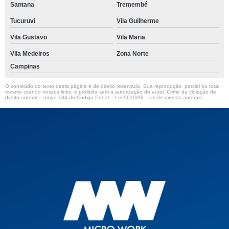
Santana
Tremembé
Tucuruvi
Vila Guilherme
Vila Gustavo
Vila Maria
Vila Medeiros
Zona Norte
Campinas
O conteúdo do texto desta página é de direito reservado. Sua reprodução, parcial ou total,
mesmo citando nossos links, é proibida sem a autorização do autor. Crime de violação de
direito autoral – artigo 184 do Código Penal –
Lei 9610/98 - Lei de direitos autorais
.