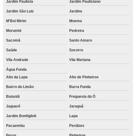
Jardim Paulista
Jardim Paulistano
Jardim São Luiz
Jardins
M'Boi Mirim
Moema
Morumbi
Pedreira
Sacomã
Santo Amaro
Saúde
Socorro
Vila Andrade
Vila Mariana
Água Funda
Alto da Lapa
Alto de Pinheiros
Bairro do Limão
Barra Funda
Butantã
Freguesia do Ó
Jaguaré
Jaraguá
Jardim Bonfiglioli
Lapa
Pacaembu
Perdizes
Perus
Pinheiros