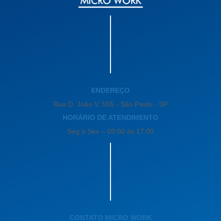
ENDEREÇO
Rua D. João V, 555 - São Paulo - SP
HORÁRIO DE ATENDIMENTO
Seg à Sex – 09:00 às 17:00
CONTATO MICRO WORK