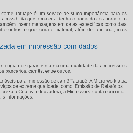
e carnê Tatuapé é um serviço de suma importância para os
possibilita que o material tenha o nome do colaborador, o
l também inserir mensagens em datas específicas como data
tre outros, o que torna o material, além de funcional, mais
izada em impressão com dados
ecnologia que garantem a máxima qualidade das impressões
os bancários, carnês, entre outros.
ariáveis para impressão de carnê Tatuapé, A Micro work atua
erviços de extrema qualidade, como: Emissão de Relatórios
 preza a Criativa e Inovadora, a Micro work, conta com uma
ais informações.