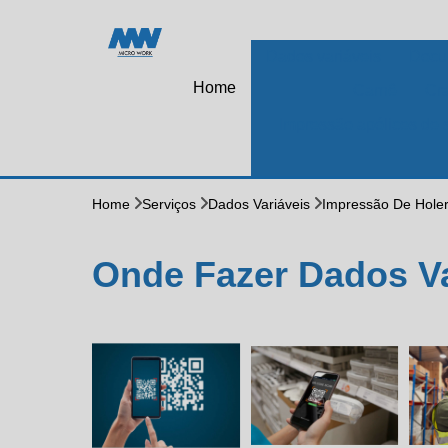
Dados variáveis
Docu
Home
Carnê
Cr
Impressão apólices de 
Home
Serviços
Dados Variáveis
Impressão De Holer
Onde Fazer Dados Va