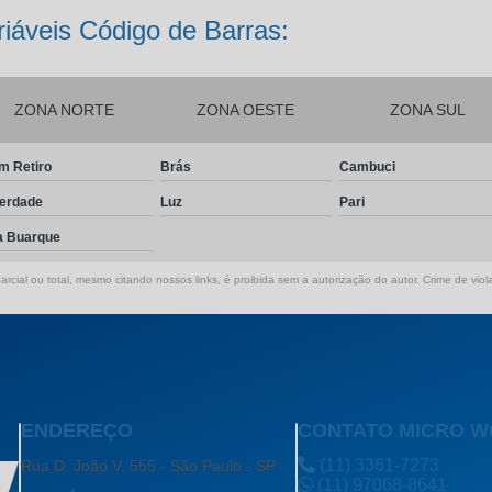
iáveis Código de Barras:
ZONA NORTE
ZONA OESTE
ZONA SUL
m Retiro
Brás
Cambuci
berdade
Luz
Pari
a Buarque
rcial ou total, mesmo citando nossos links, é proibida sem a autorização do autor. Crime de viol
ENDEREÇO
CONTATO MICRO 
(11) 3361-7273
Rua D. João V, 555 - São Paulo - SP
(11) 97068-8641