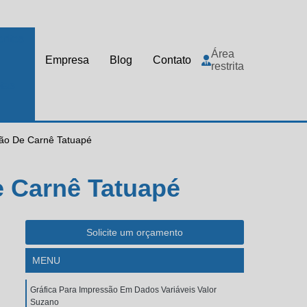
rites
Área
Empresa
Blog
Contato
restrita
tas
são De Carnê Tatuapé
e Carnê Tatuapé
Solicite um orçamento
MENU
Gráfica Para Impressão Em Dados Variáveis Valor
Suzano