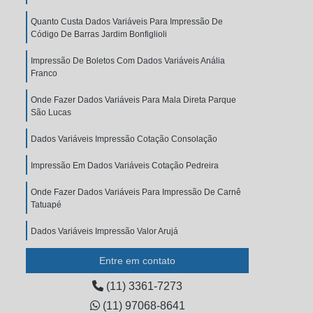
Quanto Custa Dados Variáveis Para Impressão De
Código De Barras Jardim Bonfiglioli
Impressão De Boletos Com Dados Variáveis Anália
Franco
Onde Fazer Dados Variáveis Para Mala Direta Parque
São Lucas
Dados Variáveis Impressão Cotação Consolação
Impressão Em Dados Variáveis Cotação Pedreira
Onde Fazer Dados Variáveis Para Impressão De Carnê
Tatuapé
Dados Variáveis Impressão Valor Arujá
Mala Direta Com Dados Variáveis Cotação Cambuci
Entre em contato
Impressão Em Dados Variáveis Cidade Patriarca
(11) 3361-7273
(11) 97068-8641