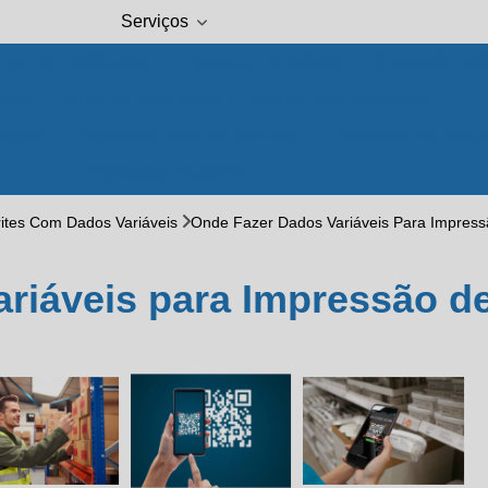
Serviços
mentos codificados
Impressão de boletos
Impressão hole
achá
Envio de mala direta
Gráfica para impressão
seguro
Impressão carta de cobrança
Impressão de etique
Impressão relatórios
ites Com Dados Variáveis
Onde Fazer Dados Variáveis Para Impres
riáveis para Impressão d