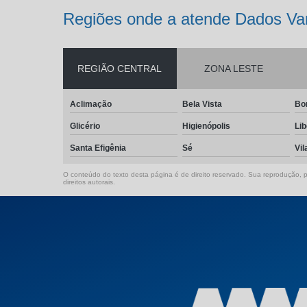
Regiões onde a atende Dados Var
REGIÃO CENTRAL
ZONA LESTE
Aclimação
Bela Vista
Bo
Glicério
Higienópolis
Li
Santa Efigênia
Sé
Vil
O conteúdo do texto desta página é de direito reservado. Sua reprodução, pa
direitos autorais
.