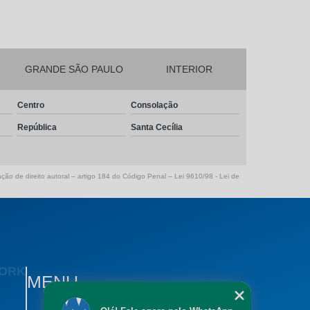
GRANDE SÃO PAULO
INTERIOR
Centro
Consolação
República
Santa Cecília
ação de direito autoral – artigo 184 do Código Penal –
Lei 9610/98 - Lei de
WORK
MENU